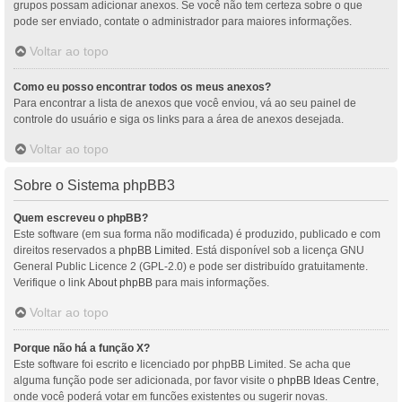
grupos possam adicionar anexos. Se você não tem certeza sobre o que
pode ser enviado, contate o administrador para maiores informações.
Voltar ao topo
Como eu posso encontrar todos os meus anexos?
Para encontrar a lista de anexos que você enviou, vá ao seu painel de
controle do usuário e siga os links para a área de anexos desejada.
Voltar ao topo
Sobre o Sistema phpBB3
Quem escreveu o phpBB?
Este software (em sua forma não modificada) é produzido, publicado e com
direitos reservados a
phpBB Limited
. Está disponível sob a licença GNU
General Public Licence 2 (GPL-2.0) e pode ser distribuído gratuitamente.
Verifique o link
About phpBB
para mais informações.
Voltar ao topo
Porque não há a função X?
Este software foi escrito e licenciado por phpBB Limited. Se acha que
alguma função pode ser adicionada, por favor visite o
phpBB Ideas Centre
,
onde você poderá votar em funcões existentes ou sugerir novas.