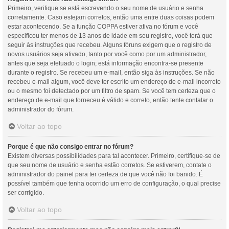
Primeiro, verifique se está escrevendo o seu nome de usuário e senha
corretamente. Caso estejam corretos, então uma entre duas coisas podem
estar acontecendo. Se a função COPPA estiver ativa no fórum e você
especificou ter menos de 13 anos de idade em seu registro, você terá que
seguir às instruções que recebeu. Alguns fóruns exigem que o registro de
novos usuários seja ativado, tanto por você como por um administrador,
antes que seja efetuado o login; está informação encontra-se presente
durante o registro. Se recebeu um e-mail, então siga às instruções. Se não
recebeu e-mail algum, você deve ter escrito um endereço de e-mail incorreto
ou o mesmo foi detectado por um filtro de spam. Se você tem certeza que o
endereço de e-mail que forneceu é válido e correto, então tente contatar o
administrador do fórum.
Voltar ao topo
Porque é que não consigo entrar no fórum?
Existem diversas possibilidades para tal acontecer. Primeiro, certifique-se de
que seu nome de usuário e senha estão corretos. Se estiverem, contate o
administrador do painel para ter certeza de que você não foi banido. É
possível também que tenha ocorrido um erro de configuração, o qual precise
ser corrigido.
Voltar ao topo