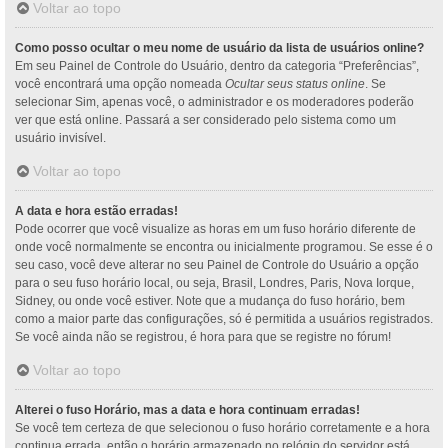
Voltar ao topo
Como posso ocultar o meu nome de usuário da lista de usuários online?
Em seu Painel de Controle do Usuário, dentro da categoria “Preferências”,
você encontrará uma opção nomeada
Ocultar seus status online
. Se
selecionar Sim, apenas você, o administrador e os moderadores poderão
ver que está online. Passará a ser considerado pelo sistema como um
usuário invisível.
Voltar ao topo
A data e hora estão erradas!
Pode ocorrer que você visualize as horas em um fuso horário diferente de
onde você normalmente se encontra ou inicialmente programou. Se esse é o
seu caso, você deve alterar no seu Painel de Controle do Usuário a opção
para o seu fuso horário local, ou seja, Brasil, Londres, Paris, Nova Iorque,
Sidney, ou onde você estiver. Note que a mudança do fuso horário, bem
como a maior parte das configurações, só é permitida a usuários registrados.
Se você ainda não se registrou, é hora para que se registre no fórum!
Voltar ao topo
Alterei o fuso Horário, mas a data e hora continuam erradas!
Se você tem certeza de que selecionou o fuso horário corretamente e a hora
continua errada, então o horário armazenado no relógio do servidor está