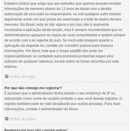
Estados Unidos que exige que aos websites que apenas possam receber
informações de menores abaixo de 13 anos de idade com a devida
autorização de seus pais ou responsáveis, ou sob qualquer outro método
legalmente aceito em que possa ser autorizada a coleta de dados desses
menores. No Brasil, esta lei não vigora e por isso não é realmente
necessária a aplicação desta função, mas é sempre recomendável que os
administradores apliquem as regras de suas comunidades e andem sempre
de acordo com a lei vigente do país. Se você está inseguro quanto a
aplicação da seguinte lei, contate um conselho judicial para maiores
informações. Por favor, note que o Grupo phpBB não pode ser
responsabilizado ou contatado para possíveis problemas legais e/ou
judiciais de qualquer natureza, exceto sobre as linhas descritas por este
sistema.
Voltar ao topo
Por que não consigo me registrar?
É possível que o administrador tenha banido o seu endereço de IP ou
adicionado como nome de usuário proibido o que você deseja registrar. O
registro também pode ter sido desativado por razões privadas. Para mais
informações, contate o administrador do fórum.
Voltar ao topo
Registrei-me mas não consigo entrar!