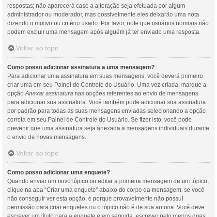
respostas; não aparecerá caso a alteração seja efetuada por algum
administrador ou moderador, mas possivelmente eles deixarão uma nota
dizendo o motivo ou critério usado. Por favor, note que usuários normais não
podem excluir uma mensagem após alguém já ter enviado uma resposta.
Voltar ao topo
Como posso adicionar assinatura a uma mensagem?
Para adicionar uma assinatura em suas mensagens, você deverá primeiro
criar uma em seu Painel de Controle do Usuário. Uma vez criada, marque a
opção
Anexar assinatura
nas opções referentes ao envio de mensagens
para adicionar sua assinatura. Você também pode adicionar sua assinatura
por padrão para todas as suas mensagens enviadas selecionando a opção
correta em seu Painel de Controle do Usuário. Se fizer isto, você pode
prevenir que uma assinatura seja anexada a mensagens individuais durante
o envio de novas mensagens.
Voltar ao topo
Como posso adicionar uma enquete?
Quando enviar um novo tópico ou editar a primeira mensagem de um tópico,
clique na aba “Criar uma enquete” abaixo do corpo da mensagem; se você
não conseguir ver esta opção, é porque provavelmente não possui
permissão para criar enquetes ou o tópico não é de sua autoria. Você deve
escrever um título para a enquete e em seguida, escrever pelo menos duas