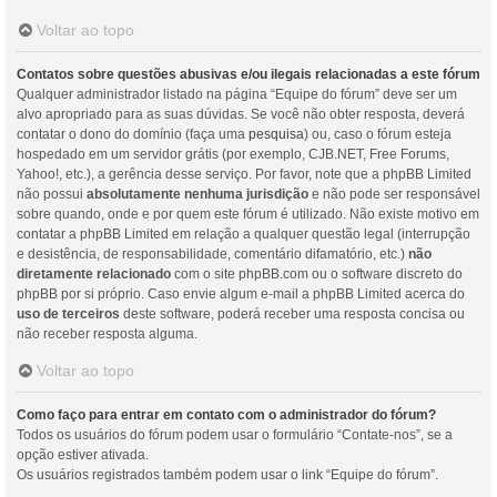
Voltar ao topo
Contatos sobre questões abusivas e/ou ilegais relacionadas a este fórum
Qualquer administrador listado na página “Equipe do fórum” deve ser um
alvo apropriado para as suas dúvidas. Se você não obter resposta, deverá
contatar o dono do domínio (faça uma
pesquisa
) ou, caso o fórum esteja
hospedado em um servidor grátis (por exemplo, CJB.NET, Free Forums,
Yahoo!, etc.), a gerência desse serviço. Por favor, note que a phpBB Limited
não possui
absolutamente nenhuma jurisdição
e não pode ser responsável
sobre quando, onde e por quem este fórum é utilizado. Não existe motivo em
contatar a phpBB Limited em relação a qualquer questão legal (interrupção
e desistência, de responsabilidade, comentário difamatório, etc.)
não
diretamente relacionado
com o site phpBB.com ou o software discreto do
phpBB por si próprio. Caso envie algum e-mail a phpBB Limited acerca do
uso de terceiros
deste software, poderá receber uma resposta concisa ou
não receber resposta alguma.
Voltar ao topo
Como faço para entrar em contato com o administrador do fórum?
Todos os usuários do fórum podem usar o formulário “Contate-nos”, se a
opção estiver ativada.
Os usuários registrados também podem usar o link “Equipe do fórum”.