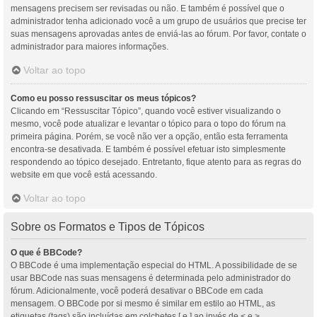
mensagens precisem ser revisadas ou não. E também é possível que o
administrador tenha adicionado você a um grupo de usuários que precise ter
suas mensagens aprovadas antes de enviá-las ao fórum. Por favor, contate o
administrador para maiores informações.
Voltar ao topo
Como eu posso ressuscitar os meus tópicos?
Clicando em “Ressuscitar Tópico”, quando você estiver visualizando o
mesmo, você pode atualizar e levantar o tópico para o topo do fórum na
primeira página. Porém, se você não ver a opção, então esta ferramenta
encontra-se desativada. E também é possível efetuar isto simplesmente
respondendo ao tópico desejado. Entretanto, fique atento para as regras do
website em que você está acessando.
Voltar ao topo
Sobre os Formatos e Tipos de Tópicos
O que é BBCode?
O BBCode é uma implementação especial do HTML. A possibilidade de se
usar BBCode nas suas mensagens é determinada pelo administrador do
fórum. Adicionalmente, você poderá desativar o BBCode em cada
mensagem. O BBCode por si mesmo é similar em estilo ao HTML, as
etiquetas (tags) são incluídas em colchetes [ e ] ao invés de < e >,