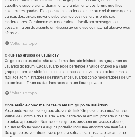
Os moderadores são os usuários (ou grupos de usuários) em que seu
trabalho é supervisionar diariamente o andamento dos fóruns que lhes
estejam designadas. Eles possuem o poder de editar ou excluir mensagens,
trancar, destrancar, mover e subdividir tópicos nos fóruns onde são
moderadores. Geralmente os moderadores fiscalizam mensagens que
possam ir além do assunto em discussão ou o uso de material abusivo e/ou
ofensivo.
Voltar ao topo
O que são grupos de usuários?
Os grupos de usuários são uma forma dos administradores agruparem os
usuários do fórum. Cada usuário pode pertencer a vários grupos e a cada
grupo podem ser atribuídos direitos de acesso individuais. Isto torna mais
fácil aos administradores destinar vários usuários como moderadores de um
determinado fórum ou dar-lhes acesso a um fórum privado.
Voltar ao topo
Onde estão e como me inscrevo em um grupo de usuários?
Você pode ver todos os grupo através do link “Grupos de usuários” em seu
Painel de Controle do Usuário. Para inscrever-se em um, proceda clicando
no botão apropriado. Nem todos os grupos possuem um acesso aberto,
alguns estão fechados e alguns poderão inclusive encontrar-se invisíveis.
Se o grupo estiver aberto, você poderá solicitar sua inscrição clicando no