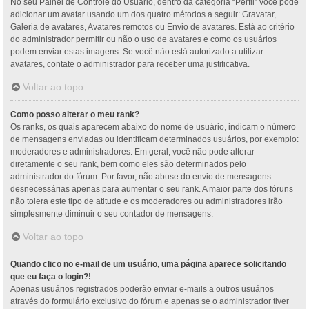
No seu Painel de Controle do Usuário, dentro da categoria “Perfil” você pode
adicionar um avatar usando um dos quatro métodos a seguir: Gravatar,
Galeria de avatares, Avatares remotos ou Envio de avatares. Está ao critério
do administrador permitir ou não o uso de avatares e como os usuários
podem enviar estas imagens. Se você não está autorizado a utilizar
avatares, contate o administrador para receber uma justificativa.
Voltar ao topo
Como posso alterar o meu rank?
Os ranks, os quais aparecem abaixo do nome de usuário, indicam o número
de mensagens enviadas ou identificam determinados usuários, por exemplo:
moderadores e administradores. Em geral, você não pode alterar
diretamente o seu rank, bem como eles são determinados pelo
administrador do fórum. Por favor, não abuse do envio de mensagens
desnecessárias apenas para aumentar o seu rank. A maior parte dos fóruns
não tolera este tipo de atitude e os moderadores ou administradores irão
simplesmente diminuir o seu contador de mensagens.
Voltar ao topo
Quando clico no e-mail de um usuário, uma página aparece solicitando
que eu faça o login?!
Apenas usuários registrados poderão enviar e-mails a outros usuários
através do formulário exclusivo do fórum e apenas se o administrador tiver