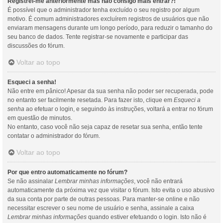
Registrei-me anteriormente mas não consigo mais entrar?!
É possível que o administrador tenha excluído o seu registro por algum
motivo. É comum administradores excluírem registros de usuários que não
enviaram mensagens durante um longo período, para reduzir o tamanho do
seu banco de dados. Tente registrar-se novamente e participar das
discussões do fórum.
Voltar ao topo
Esqueci a senha!
Não entre em pânico! Apesar da sua senha não poder ser recuperada, pode
no entanto ser facilmente resetada. Para fazer isto, clique em
Esqueci a
senha
ao efetuar o login, e seguindo às instruções, voltará a entrar no fórum
em questão de minutos.
No entanto, caso você não seja capaz de resetar sua senha, então tente
contatar o administrador do fórum.
Voltar ao topo
Por que entro automaticamente no fórum?
Se não assinalar
Lembrar minhas informações
, você não entrará
automaticamente da próxima vez que visitar o fórum. Isto evita o uso abusivo
da sua conta por parte de outras pessoas. Para manter-se online e não
necessitar escrever o seu nome de usuário e senha, assinale a caixa
Lembrar minhas informações
quando estiver efetuando o login. Isto não é