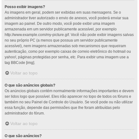
Posso exibir imagens?
As imagens em geral, podem ser exibidas em suas mensagens. Se o
administrador tiver autorizado o envio de anexos, você poderá enviar sua
imagem ao painel. De outro modo, você pode exibir uma imagem
armazenada em um servidor publicamente acessível, por exemplo
http://www.example.com/my-picture.gif. Você não pode exibir imagens salvas
no seu próprio PC (a menos que possua um servidor publicamente
acessível), nem imagens armazenadas sob mecanismos que requeiram
autenticação, como por exemplo caixas de correio eletrônico do hotmail ou
yahoo!, páginas protegidas por senha, etc. Para exibir uma imagem use a
tag BBCode [img].
Voltar ao topo
O que são anúncios globais?
Os anúncios globais contém normalmente informações importantes e devem
ser lidos logo que possível. Eles irão aparecer no topo de todos os fóruns e
também no seu Painel de Controle do Usuário. Se você pode ou não utilizar
essa função, depende das permissões que lhe foram atribuídas pelo
administrador do fórum.
Voltar ao topo
O que são anúncios?