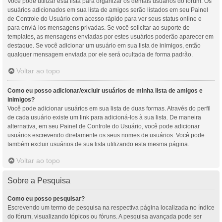
Você pode utilizar esta lista para organizar os demais usuários do fórum. Os
usuários adicionados em sua lista de amigos serão listados em seu Painel
de Controle do Usuário com acesso rápido para ver seus status online e
para enviá-los mensagens privadas. Se você solicitar ao suporte de
templates, as mensagens enviadas por estes usuários poderão aparecer em
destaque. Se você adicionar um usuário em sua lista de inimigos, então
qualquer mensagem enviada por ele será ocultada de forma padrão.
Voltar ao topo
Como eu posso adicionar/excluir usuários de minha lista de amigos e
inimigos?
Você pode adicionar usuários em sua lista de duas formas. Através do perfil
de cada usuário existe um link para adicioná-los à sua lista. De maneira
alternativa, em seu Painel de Controle do Usuário, você pode adicionar
usuários escrevendo diretamente os seus nomes de usuários. Você pode
também excluir usuários de sua lista utilizando esta mesma página.
Voltar ao topo
Sobre a Pesquisa
Como eu posso pesquisar?
Escrevendo um termo de pesquisa na respectiva página localizada no índice
do fórum, visualizando tópicos ou fóruns. A pesquisa avançada pode ser