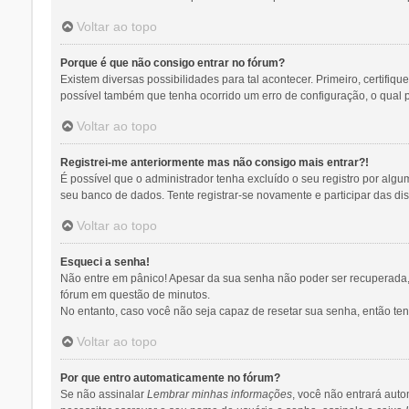
Voltar ao topo
Porque é que não consigo entrar no fórum?
Existem diversas possibilidades para tal acontecer. Primeiro, certifiq
possível também que tenha ocorrido um erro de configuração, o qual pr
Voltar ao topo
Registrei-me anteriormente mas não consigo mais entrar?!
É possível que o administrador tenha excluído o seu registro por al
seu banco de dados. Tente registrar-se novamente e participar das di
Voltar ao topo
Esqueci a senha!
Não entre em pânico! Apesar da sua senha não poder ser recuperada, p
fórum em questão de minutos.
No entanto, caso você não seja capaz de resetar sua senha, então tent
Voltar ao topo
Por que entro automaticamente no fórum?
Se não assinalar
Lembrar minhas informações
, você não entrará auto