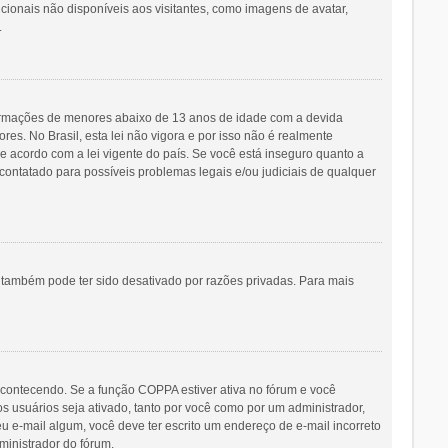
icionais não disponíveis aos visitantes, como imagens de avatar,
.
ormações de menores abaixo de 13 anos de idade com a devida
s. No Brasil, esta lei não vigora e por isso não é realmente
acordo com a lei vigente do país. Se você está inseguro quanto a
contatado para possíveis problemas legais e/ou judiciais de qualquer
o também pode ter sido desativado por razões privadas. Para mais
acontecendo. Se a função COPPA estiver ativa no fórum e você
s usuários seja ativado, tanto por você como por um administrador,
eu e-mail algum, você deve ter escrito um endereço de e-mail incorreto
ministrador do fórum.