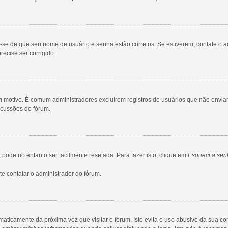
ue-se de que seu nome de usuário e senha estão corretos. Se estiverem, contate o a
ecise ser corrigido.
gum motivo. É comum administradores excluírem registros de usuários que não env
scussões do fórum.
ode no entanto ser facilmente resetada. Para fazer isto, clique em
Esqueci a sen
e contatar o administrador do fórum.
maticamente da próxima vez que visitar o fórum. Isto evita o uso abusivo da sua c