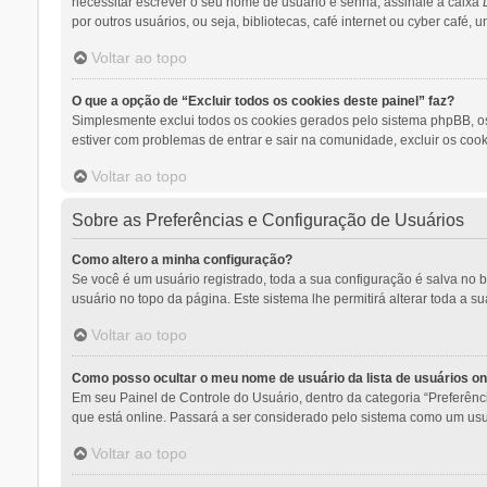
necessitar escrever o seu nome de usuário e senha, assinale a caixa
por outros usuários, ou seja, bibliotecas, café internet ou cyber café,
Voltar ao topo
O que a opção de “Excluir todos os cookies deste painel” faz?
Simplesmente exclui todos os cookies gerados pelo sistema phpBB, o
estiver com problemas de entrar e sair na comunidade, excluir os cook
Voltar ao topo
Sobre as Preferências e Configuração de Usuários
Como altero a minha configuração?
Se você é um usuário registrado, toda a sua configuração é salva no 
usuário no topo da página. Este sistema lhe permitirá alterar toda a s
Voltar ao topo
Como posso ocultar o meu nome de usuário da lista de usuários on
Em seu Painel de Controle do Usuário, dentro da categoria “Preferê
que está online. Passará a ser considerado pelo sistema como um usuá
Voltar ao topo