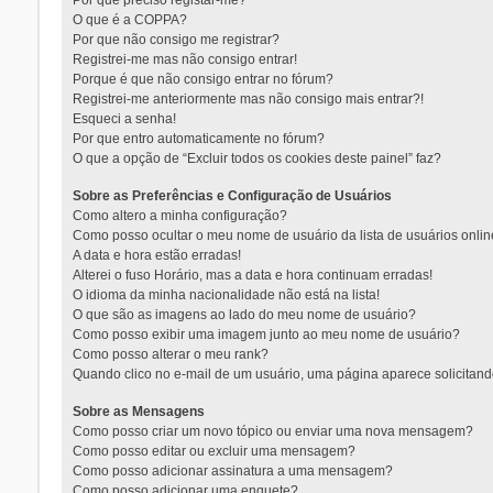
Por que preciso registar-me?
O que é a COPPA?
Por que não consigo me registrar?
Registrei-me mas não consigo entrar!
Porque é que não consigo entrar no fórum?
Registrei-me anteriormente mas não consigo mais entrar?!
Esqueci a senha!
Por que entro automaticamente no fórum?
O que a opção de “Excluir todos os cookies deste painel” faz?
Sobre as Preferências e Configuração de Usuários
Como altero a minha configuração?
Como posso ocultar o meu nome de usuário da lista de usuários onli
A data e hora estão erradas!
Alterei o fuso Horário, mas a data e hora continuam erradas!
O idioma da minha nacionalidade não está na lista!
O que são as imagens ao lado do meu nome de usuário?
Como posso exibir uma imagem junto ao meu nome de usuário?
Como posso alterar o meu rank?
Quando clico no e-mail de um usuário, uma página aparece solicitando
Sobre as Mensagens
Como posso criar um novo tópico ou enviar uma nova mensagem?
Como posso editar ou excluir uma mensagem?
Como posso adicionar assinatura a uma mensagem?
Como posso adicionar uma enquete?