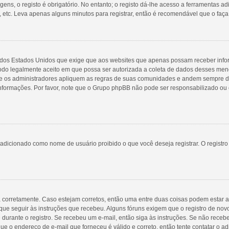
ns, o registo é obrigatório. No entanto; o registo dá-lhe acesso a ferramentas ad
 etc. Leva apenas alguns minutos para registrar, então é recomendável que o faça
98 dos Estados Unidos que exige que aos websites que apenas possam receber inf
do legalmente aceito em que possa ser autorizada a coleta de dados desses menore
 os administradores apliquem as regras de suas comunidades e andem sempre de 
 informações. Por favor, note que o Grupo phpBB não pode ser responsabilizado ou 
adicionado como nome de usuário proibido o que você deseja registrar. O registr
a corretamente. Caso estejam corretos, então uma entre duas coisas podem estar 
que seguir às instruções que recebeu. Alguns fóruns exigem que o registro de novo
 durante o registro. Se recebeu um e-mail, então siga às instruções. Se não receb
ue o endereço de e-mail que forneceu é válido e correto, então tente contatar o ad