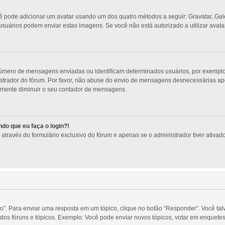
ocê pode adicionar um avatar usando um dos quatro métodos a seguir: Gravatar, Gal
usuários podem enviar estas imagens. Se você não está autorizado a utilizar avatar
úmero de mensagens enviadas ou identificam determinados usuários, por exemplo:
trador do fórum. Por favor, não abuse do envio de mensagens desnecessárias apen
esmente diminuir o seu contador de mensagens.
do que eu faça o login?!
través do formulário exclusivo do fórum e apenas se o administrador tiver ativado 
o”. Para enviar uma resposta em um tópico, clique no botão “Responder”. Você tal
os fóruns e tópicos. Exemplo: Você pode enviar novos tópicos, votar em enquetes,