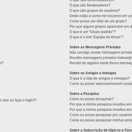
O que são Administradores?
O que são Moderadores?
O que são grupos de usuários?
Onde estão e como me inscrevo em um
Como posso ser líder de um grupo?
Por que alguns grupos aparecem em di
O que é um “Grupo padrão”?
O que é o link “Equipe do fórum”?
Sobre as Mensagens Privadas
Não consigo enviar mensagens privad
Recebo mensagens privadas indesejáv
ne?
Recebi de alguém neste fórum mensage
Sobre os Amigos e Inimigos
O que é a lista de amigos e inimigos?
Como eu posso adicionar/excluir usuár
Sobre a Pesquisa
Como eu posso pesquisar?
 que eu faça o login?!
Por que a minha pesquisa resultou e
Por que a minha pesquisa resultou e
Como eu posso pesquisar por usuário
Como eu posso pesquisar minhas próp
Sobre a Subscrição de tópicos e Favo