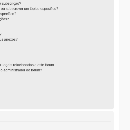
 a subscrição?
 ou subscrever um tópico específico?
specífico?
ições?
?
eus anexos?
 ilegais relacionadas a este fórum
 o administrador do fórum?