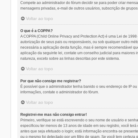
Compete ao administrador do fórum decidir se para poder criar mensage
mensagens privadas, e-mail de outros usuários, subscrição de grupos,
Voltar ao topo
O que é a COPPA?
A COPPA (Child Online Privacy and Protection Act) é uma Lei de 19
autorização de seus pais ou responsáveis, ou sob qualquer outro méto
necessária a aplicação desta função, mas é sempre recomendável que
aplicação da seguinte lei, contate um conselho judicial para maiores
natureza, exceto sobre as linhas descritas por este sistema.
Voltar ao topo
Por que não consigo me registrar?
É possível que o administrador tenha banido o seu endereço de IP ou 
informações, contate o administrador do fórum.
Voltar ao topo
Registrei-me mas não consigo entrar!
Primeiro, verifique se está escrevendo o seu nome de usuário e senh
especificou ter menos de 13 anos de idade em seu registro, você terá 
antes que seja efetuado o login; está informação encontra-se presente
ou o mesmo foi detectado por um filtro de spam. Se você tem certeza q