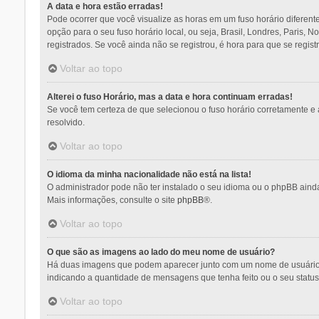
A data e hora estão erradas!
Pode ocorrer que você visualize as horas em um fuso horário diferent
opção para o seu fuso horário local, ou seja, Brasil, Londres, Paris,
registrados. Se você ainda não se registrou, é hora para que se regist
Voltar ao topo
Alterei o fuso Horário, mas a data e hora continuam erradas!
Se você tem certeza de que selecionou o fuso horário corretamente e a
resolvido.
Voltar ao topo
O idioma da minha nacionalidade não está na lista!
O administrador pode não ter instalado o seu idioma ou o phpBB ainda
Mais informações, consulte o site
phpBB
®.
Voltar ao topo
O que são as imagens ao lado do meu nome de usuário?
Há duas imagens que podem aparecer junto com um nome de usuário q
indicando a quantidade de mensagens que tenha feito ou o seu statu
Voltar ao topo