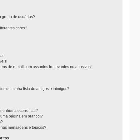
 grupo de usuários?
ferentes cores?
as!
eis!
ns de e-mail com assuntos irrelevantes ou abusivos!
ios de minha lista de amigos e inimigos?
m nenhuma ocorrência?
m uma página em branco!?
s?
rias mensagens e tópicos?
ritos