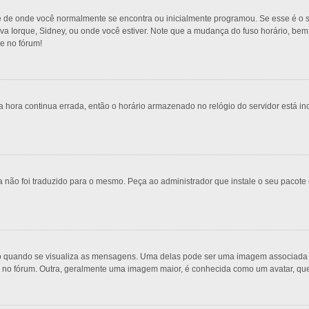
e de onde você normalmente se encontra ou inicialmente programou. Se esse é o s
 Nova Iorque, Sidney, ou onde você estiver. Note que a mudança do fuso horário, be
re no fórum!
 hora continua errada, então o horário armazenado no relógio do servidor está inc
 não foi traduzido para o mesmo. Peça ao administrador que instale o seu pacote 
uando se visualiza as mensagens. Uma delas pode ser uma imagem associada ao 
s no fórum. Outra, geralmente uma imagem maior, é conhecida como um avatar, qu