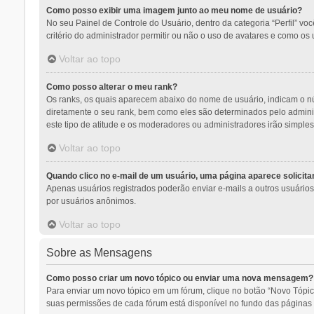
Como posso exibir uma imagem junto ao meu nome de usuário?
No seu Painel de Controle do Usuário, dentro da categoria “Perfil” v
critério do administrador permitir ou não o uso de avatares e como os 
Voltar ao topo
Como posso alterar o meu rank?
Os ranks, os quais aparecem abaixo do nome de usuário, indicam o n
diretamente o seu rank, bem como eles são determinados pelo adminis
este tipo de atitude e os moderadores ou administradores irão simpl
Voltar ao topo
Quando clico no e-mail de um usuário, uma página aparece solicitan
Apenas usuários registrados poderão enviar e-mails a outros usuários a
por usuários anônimos.
Voltar ao topo
Sobre as Mensagens
Como posso criar um novo tópico ou enviar uma nova mensagem?
Para enviar um novo tópico em um fórum, clique no botão “Novo Tópic
suas permissões de cada fórum está disponível no fundo das páginas d