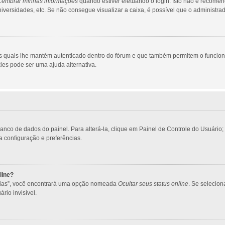
Lembrar minhas informações
quando estiver efetuando o login. Isto não é recome
 universidades, etc. Se não consegue visualizar a caixa, é possível que o administra
s quais lhe mantém autenticado dentro do fórum e que também permitem o funcio
ies pode ser uma ajuda alternativa.
banco de dados do painel. Para alterá-la, clique em Painel de Controle do Usuári
ua configuração e preferências.
line?
ncias”, você encontrará uma opção nomeada
Ocultar seus status online
. Se selecio
rio invisível.