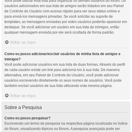
Você pode utilizar esta lista para organizar os demais usuários do fórum. Os
usuários adicionados em sua lista de amigos serão listados em seu Painel
de Controle do Usuário com acesso rápido para ver seus status online e
para enviá-los mensagens privadas. Se você solicitar ao suporte de
templates, as mensagens enviadas por estes usuários poderão aparecer em
destaque. Se você adicionar um usuário em sua lista de inimigos, então
qualquer mensagem enviada por ele será ocultada de forma padrão.
Voltar ao topo
Como eu posso adicionar/excluir usuários de minha lista de amigos e
inimigos?
Você pode adicionar usuários em sua lista de duas formas. Através do perfil
de cada usuário existe um link para adicioná-los à sua lista. De maneira
alternativa, em seu Painel de Controle do Usuário, você pode adicionar
usuários escrevendo diretamente os seus nomes de usuários. Você pode
também excluir usuários de sua lista utilizando esta mesma página.
Voltar ao topo
Sobre a Pesquisa
Como eu posso pesquisar?
Escrevendo um termo de pesquisa na respectiva página localizada no índice
do fórum, visualizando tópicos ou fóruns. A pesquisa avançada pode ser