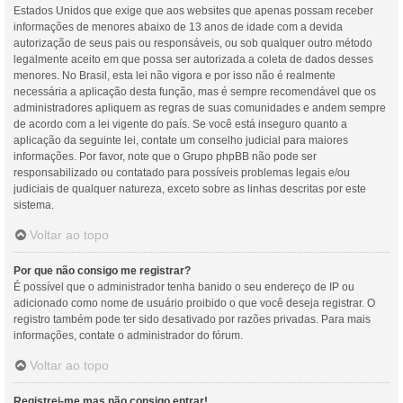
Estados Unidos que exige que aos websites que apenas possam receber
informações de menores abaixo de 13 anos de idade com a devida
autorização de seus pais ou responsáveis, ou sob qualquer outro método
legalmente aceito em que possa ser autorizada a coleta de dados desses
menores. No Brasil, esta lei não vigora e por isso não é realmente
necessária a aplicação desta função, mas é sempre recomendável que os
administradores apliquem as regras de suas comunidades e andem sempre
de acordo com a lei vigente do país. Se você está inseguro quanto a
aplicação da seguinte lei, contate um conselho judicial para maiores
informações. Por favor, note que o Grupo phpBB não pode ser
responsabilizado ou contatado para possíveis problemas legais e/ou
judiciais de qualquer natureza, exceto sobre as linhas descritas por este
sistema.
Voltar ao topo
Por que não consigo me registrar?
É possível que o administrador tenha banido o seu endereço de IP ou
adicionado como nome de usuário proibido o que você deseja registrar. O
registro também pode ter sido desativado por razões privadas. Para mais
informações, contate o administrador do fórum.
Voltar ao topo
Registrei-me mas não consigo entrar!