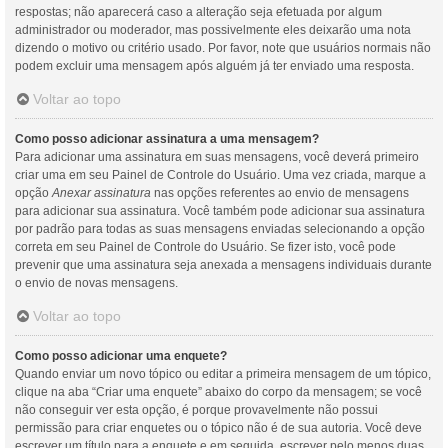
respostas; não aparecerá caso a alteração seja efetuada por algum
administrador ou moderador, mas possivelmente eles deixarão uma nota
dizendo o motivo ou critério usado. Por favor, note que usuários normais não
podem excluir uma mensagem após alguém já ter enviado uma resposta.
Voltar ao topo
Como posso adicionar assinatura a uma mensagem?
Para adicionar uma assinatura em suas mensagens, você deverá primeiro
criar uma em seu Painel de Controle do Usuário. Uma vez criada, marque a
opção
Anexar assinatura
nas opções referentes ao envio de mensagens
para adicionar sua assinatura. Você também pode adicionar sua assinatura
por padrão para todas as suas mensagens enviadas selecionando a opção
correta em seu Painel de Controle do Usuário. Se fizer isto, você pode
prevenir que uma assinatura seja anexada a mensagens individuais durante
o envio de novas mensagens.
Voltar ao topo
Como posso adicionar uma enquete?
Quando enviar um novo tópico ou editar a primeira mensagem de um tópico,
clique na aba “Criar uma enquete” abaixo do corpo da mensagem; se você
não conseguir ver esta opção, é porque provavelmente não possui
permissão para criar enquetes ou o tópico não é de sua autoria. Você deve
escrever um título para a enquete e em seguida, escrever pelo menos duas