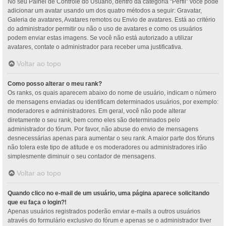
No seu Painel de Controle do Usuário, dentro da categoria “Perfil” você pode
adicionar um avatar usando um dos quatro métodos a seguir: Gravatar,
Galeria de avatares, Avatares remotos ou Envio de avatares. Está ao critério
do administrador permitir ou não o uso de avatares e como os usuários
podem enviar estas imagens. Se você não está autorizado a utilizar
avatares, contate o administrador para receber uma justificativa.
Voltar ao topo
Como posso alterar o meu rank?
Os ranks, os quais aparecem abaixo do nome de usuário, indicam o número
de mensagens enviadas ou identificam determinados usuários, por exemplo:
moderadores e administradores. Em geral, você não pode alterar
diretamente o seu rank, bem como eles são determinados pelo
administrador do fórum. Por favor, não abuse do envio de mensagens
desnecessárias apenas para aumentar o seu rank. A maior parte dos fóruns
não tolera este tipo de atitude e os moderadores ou administradores irão
simplesmente diminuir o seu contador de mensagens.
Voltar ao topo
Quando clico no e-mail de um usuário, uma página aparece solicitando
que eu faça o login?!
Apenas usuários registrados poderão enviar e-mails a outros usuários
através do formulário exclusivo do fórum e apenas se o administrador tiver