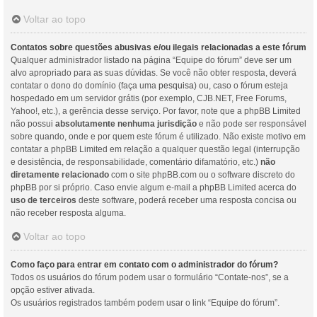
Voltar ao topo
Contatos sobre questões abusivas e/ou ilegais relacionadas a este fórum
Qualquer administrador listado na página “Equipe do fórum” deve ser um
alvo apropriado para as suas dúvidas. Se você não obter resposta, deverá
contatar o dono do domínio (faça uma
pesquisa
) ou, caso o fórum esteja
hospedado em um servidor grátis (por exemplo, CJB.NET, Free Forums,
Yahoo!, etc.), a gerência desse serviço. Por favor, note que a phpBB Limited
não possui
absolutamente nenhuma jurisdição
e não pode ser responsável
sobre quando, onde e por quem este fórum é utilizado. Não existe motivo em
contatar a phpBB Limited em relação a qualquer questão legal (interrupção
e desistência, de responsabilidade, comentário difamatório, etc.)
não
diretamente relacionado
com o site phpBB.com ou o software discreto do
phpBB por si próprio. Caso envie algum e-mail a phpBB Limited acerca do
uso de terceiros
deste software, poderá receber uma resposta concisa ou
não receber resposta alguma.
Voltar ao topo
Como faço para entrar em contato com o administrador do fórum?
Todos os usuários do fórum podem usar o formulário “Contate-nos”, se a
opção estiver ativada.
Os usuários registrados também podem usar o link “Equipe do fórum”.