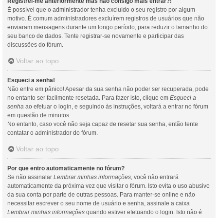
Registrei-me anteriormente mas não consigo mais entrar?!
É possível que o administrador tenha excluído o seu registro por algum
motivo. É comum administradores excluírem registros de usuários que não
enviaram mensagens durante um longo período, para reduzir o tamanho do
seu banco de dados. Tente registrar-se novamente e participar das
discussões do fórum.
Voltar ao topo
Esqueci a senha!
Não entre em pânico! Apesar da sua senha não poder ser recuperada, pode
no entanto ser facilmente resetada. Para fazer isto, clique em
Esqueci a
senha
ao efetuar o login, e seguindo às instruções, voltará a entrar no fórum
em questão de minutos.
No entanto, caso você não seja capaz de resetar sua senha, então tente
contatar o administrador do fórum.
Voltar ao topo
Por que entro automaticamente no fórum?
Se não assinalar
Lembrar minhas informações
, você não entrará
automaticamente da próxima vez que visitar o fórum. Isto evita o uso abusivo
da sua conta por parte de outras pessoas. Para manter-se online e não
necessitar escrever o seu nome de usuário e senha, assinale a caixa
Lembrar minhas informações
quando estiver efetuando o login. Isto não é