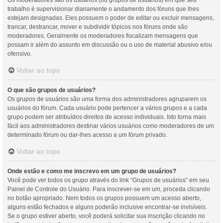
Os moderadores são os usuários (ou grupos de usuários) em que seu
trabalho é supervisionar diariamente o andamento dos fóruns que lhes
estejam designadas. Eles possuem o poder de editar ou excluir mensagens,
trancar, destrancar, mover e subdividir tópicos nos fóruns onde são
moderadores. Geralmente os moderadores fiscalizam mensagens que
possam ir além do assunto em discussão ou o uso de material abusivo e/ou
ofensivo.
Voltar ao topo
O que são grupos de usuários?
Os grupos de usuários são uma forma dos administradores agruparem os
usuários do fórum. Cada usuário pode pertencer a vários grupos e a cada
grupo podem ser atribuídos direitos de acesso individuais. Isto torna mais
fácil aos administradores destinar vários usuários como moderadores de um
determinado fórum ou dar-lhes acesso a um fórum privado.
Voltar ao topo
Onde estão e como me inscrevo em um grupo de usuários?
Você pode ver todos os grupo através do link “Grupos de usuários” em seu
Painel de Controle do Usuário. Para inscrever-se em um, proceda clicando
no botão apropriado. Nem todos os grupos possuem um acesso aberto,
alguns estão fechados e alguns poderão inclusive encontrar-se invisíveis.
Se o grupo estiver aberto, você poderá solicitar sua inscrição clicando no