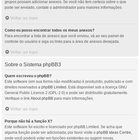
grupos possam adicionar anexos. Se você não tem certeza sobre o que
pode ser enviado, contate o administrador para maiores informações.
Voltar ao topo
Como eu posso encontrar todos os meus anexos?
Para encontrar a lista de anexos que você enviou, vá ao seu painel de
controle do usuário e siga os links para a área de anexos desejada.
Voltar ao topo
Sobre o Sistema phpBB3
Quem escreveu o phpBB?
Este software (em sua forma não modificada) é produzido, publicado e com
direitos reservados a
phpBB Limited
. Está disponível sob a licença GNU
General Public Licence 2 (GPL-2.0) e pode ser distribuído gratuitamente.
Verifique o link
About phpBB
para mais informações.
Voltar ao topo
Porque não há a função X?
Este software foi escrito e licenciado por phpBB Limited. Se acha que
alguma função pode ser adicionada, por favor visite o
phpBB Ideas Centre
,
onde você poderá votar em funcões existentes ou sugerir novas.