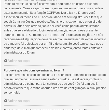
Primeiro, verifique se está escrevendo o seu nome de usuário e senha
corretamente. Caso estejam corretos, então uma entre duas coisas podem
estar acontecendo. Se a função COPPA estiver ativa no fórum e você
especificou ter menos de 13 anos de idade em seu registro, você terá que
seguir às instruções que recebeu. Alguns fóruns exigem que o registro de
novos usuários seja ativado, tanto por você como por um administrador,
antes que seja efetuado o login; está informação encontra-se presente
durante o registro. Se recebeu um e-mail, então siga às instruções. Se não
recebeu e-mail algum, você deve ter escrito um endereço de e-mail incorreto
ou o mesmo foi detectado por um filtro de spam. Se você tem certeza que o
endereço de e-mail que forneceu é válido e correto, então tente contatar o
administrador do fórum.
Voltar ao topo
Porque é que não consigo entrar no fórum?
Existem diversas possibilidades para tal acontecer. Primeiro, certifique-se de
que seu nome de usuário e senha estão corretos. Se estiverem, contate o
administrador do painel para ter certeza de que você não foi banido. É
possível também que tenha ocorrido um erro de configuração, o qual precise
ser corrigido.
Voltar ao topo