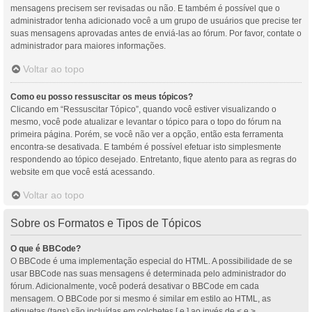
mensagens precisem ser revisadas ou não. E também é possível que o
administrador tenha adicionado você a um grupo de usuários que precise ter
suas mensagens aprovadas antes de enviá-las ao fórum. Por favor, contate o
administrador para maiores informações.
Voltar ao topo
Como eu posso ressuscitar os meus tópicos?
Clicando em “Ressuscitar Tópico”, quando você estiver visualizando o
mesmo, você pode atualizar e levantar o tópico para o topo do fórum na
primeira página. Porém, se você não ver a opção, então esta ferramenta
encontra-se desativada. E também é possível efetuar isto simplesmente
respondendo ao tópico desejado. Entretanto, fique atento para as regras do
website em que você está acessando.
Voltar ao topo
Sobre os Formatos e Tipos de Tópicos
O que é BBCode?
O BBCode é uma implementação especial do HTML. A possibilidade de se
usar BBCode nas suas mensagens é determinada pelo administrador do
fórum. Adicionalmente, você poderá desativar o BBCode em cada
mensagem. O BBCode por si mesmo é similar em estilo ao HTML, as
etiquetas (tags) são incluídas em colchetes [ e ] ao invés de < e >,