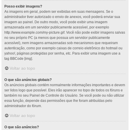
Posso exibir imagens?
As imagens em geral, podem ser exibidas em suas mensagens. Se o
administrador tiver autorizado o envio de anexos, você poderá enviar sua
imagem ao painel. De outro modo, você pode exibir uma imagem
armazenada em um servidor publicamente acessível, por exemplo
http://www.example.com/my-picture.gif. Você não pode exibir imagens salvas
no seu próprio PC (a menos que possua um servidor publicamente
acessível), nem imagens armazenadas sob mecanismos que requeiram
autenticação, como por exemplo caixas de correio eletrônico do hotmail ou
yahoo!, páginas protegidas por senha, etc. Para exibir uma imagem use a
tag BBCode [img].
Voltar ao topo
O que são anúncios globais?
Os anúncios globais contém normalmente informações importantes e devem
ser lidos logo que possível. Eles irão aparecer no topo de todos os fóruns e
também no seu Painel de Controle do Usuário. Se você pode ou não utilizar
essa função, depende das permissões que lhe foram atribuídas pelo
administrador do fórum.
Voltar ao topo
O que são anúncios?