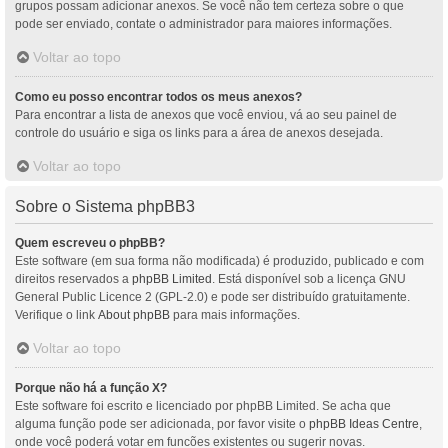
grupos possam adicionar anexos. Se você não tem certeza sobre o que
pode ser enviado, contate o administrador para maiores informações.
Voltar ao topo
Como eu posso encontrar todos os meus anexos?
Para encontrar a lista de anexos que você enviou, vá ao seu painel de
controle do usuário e siga os links para a área de anexos desejada.
Voltar ao topo
Sobre o Sistema phpBB3
Quem escreveu o phpBB?
Este software (em sua forma não modificada) é produzido, publicado e com
direitos reservados a
phpBB Limited
. Está disponível sob a licença GNU
General Public Licence 2 (GPL-2.0) e pode ser distribuído gratuitamente.
Verifique o link
About phpBB
para mais informações.
Voltar ao topo
Porque não há a função X?
Este software foi escrito e licenciado por phpBB Limited. Se acha que
alguma função pode ser adicionada, por favor visite o
phpBB Ideas Centre
,
onde você poderá votar em funcões existentes ou sugerir novas.