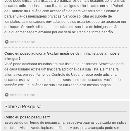
Você pode utilizar esta lista para organizar os demais usuários do fórum. Os
usuários adicionados em sua lista de amigos serão listados em seu Painel
de Controle do Usuário com acesso rápido para ver seus status online e
para enviá-los mensagens privadas. Se você solicitar ao suporte de
templates, as mensagens enviadas por estes usuários poderão aparecer em
destaque. Se você adicionar um usuário em sua lista de inimigos, então
qualquer mensagem enviada por ele será ocultada de forma padrão.
Voltar ao topo
Como eu posso adicionar/excluir usuários de minha lista de amigos e
inimigos?
Você pode adicionar usuários em sua lista de duas formas. Através do perfil
de cada usuário existe um link para adicioná-los à sua lista. De maneira
alternativa, em seu Painel de Controle do Usuário, você pode adicionar
usuários escrevendo diretamente os seus nomes de usuários. Você pode
também excluir usuários de sua lista utilizando esta mesma página.
Voltar ao topo
Sobre a Pesquisa
Como eu posso pesquisar?
Escrevendo um termo de pesquisa na respectiva página localizada no índice
do fórum, visualizando tópicos ou fóruns. A pesquisa avançada pode ser