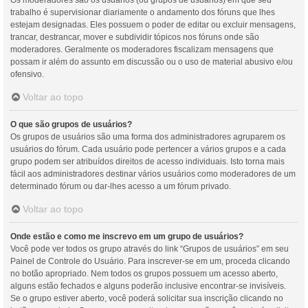
Os moderadores são os usuários (ou grupos de usuários) em que seu
trabalho é supervisionar diariamente o andamento dos fóruns que lhes
estejam designadas. Eles possuem o poder de editar ou excluir mensagens,
trancar, destrancar, mover e subdividir tópicos nos fóruns onde são
moderadores. Geralmente os moderadores fiscalizam mensagens que
possam ir além do assunto em discussão ou o uso de material abusivo e/ou
ofensivo.
Voltar ao topo
O que são grupos de usuários?
Os grupos de usuários são uma forma dos administradores agruparem os
usuários do fórum. Cada usuário pode pertencer a vários grupos e a cada
grupo podem ser atribuídos direitos de acesso individuais. Isto torna mais
fácil aos administradores destinar vários usuários como moderadores de um
determinado fórum ou dar-lhes acesso a um fórum privado.
Voltar ao topo
Onde estão e como me inscrevo em um grupo de usuários?
Você pode ver todos os grupo através do link “Grupos de usuários” em seu
Painel de Controle do Usuário. Para inscrever-se em um, proceda clicando
no botão apropriado. Nem todos os grupos possuem um acesso aberto,
alguns estão fechados e alguns poderão inclusive encontrar-se invisíveis.
Se o grupo estiver aberto, você poderá solicitar sua inscrição clicando no