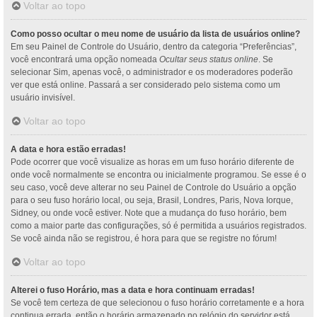
Voltar ao topo
Como posso ocultar o meu nome de usuário da lista de usuários online?
Em seu Painel de Controle do Usuário, dentro da categoria “Preferências”,
você encontrará uma opção nomeada
Ocultar seus status online
. Se
selecionar Sim, apenas você, o administrador e os moderadores poderão
ver que está online. Passará a ser considerado pelo sistema como um
usuário invisível.
Voltar ao topo
A data e hora estão erradas!
Pode ocorrer que você visualize as horas em um fuso horário diferente de
onde você normalmente se encontra ou inicialmente programou. Se esse é o
seu caso, você deve alterar no seu Painel de Controle do Usuário a opção
para o seu fuso horário local, ou seja, Brasil, Londres, Paris, Nova Iorque,
Sidney, ou onde você estiver. Note que a mudança do fuso horário, bem
como a maior parte das configurações, só é permitida a usuários registrados.
Se você ainda não se registrou, é hora para que se registre no fórum!
Voltar ao topo
Alterei o fuso Horário, mas a data e hora continuam erradas!
Se você tem certeza de que selecionou o fuso horário corretamente e a hora
continua errada, então o horário armazenado no relógio do servidor está