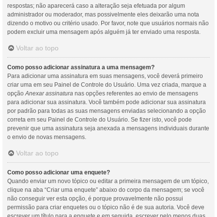
respostas; não aparecerá caso a alteração seja efetuada por algum
administrador ou moderador, mas possivelmente eles deixarão uma nota
dizendo o motivo ou critério usado. Por favor, note que usuários normais não
podem excluir uma mensagem após alguém já ter enviado uma resposta.
Voltar ao topo
Como posso adicionar assinatura a uma mensagem?
Para adicionar uma assinatura em suas mensagens, você deverá primeiro
criar uma em seu Painel de Controle do Usuário. Uma vez criada, marque a
opção
Anexar assinatura
nas opções referentes ao envio de mensagens
para adicionar sua assinatura. Você também pode adicionar sua assinatura
por padrão para todas as suas mensagens enviadas selecionando a opção
correta em seu Painel de Controle do Usuário. Se fizer isto, você pode
prevenir que uma assinatura seja anexada a mensagens individuais durante
o envio de novas mensagens.
Voltar ao topo
Como posso adicionar uma enquete?
Quando enviar um novo tópico ou editar a primeira mensagem de um tópico,
clique na aba “Criar uma enquete” abaixo do corpo da mensagem; se você
não conseguir ver esta opção, é porque provavelmente não possui
permissão para criar enquetes ou o tópico não é de sua autoria. Você deve
escrever um título para a enquete e em seguida, escrever pelo menos duas