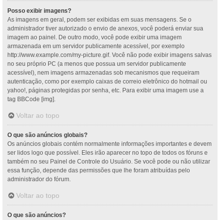
Posso exibir imagens?
As imagens em geral, podem ser exibidas em suas mensagens. Se o
administrador tiver autorizado o envio de anexos, você poderá enviar sua
imagem ao painel. De outro modo, você pode exibir uma imagem
armazenada em um servidor publicamente acessível, por exemplo
http://www.example.com/my-picture.gif. Você não pode exibir imagens salvas
no seu próprio PC (a menos que possua um servidor publicamente
acessível), nem imagens armazenadas sob mecanismos que requeiram
autenticação, como por exemplo caixas de correio eletrônico do hotmail ou
yahoo!, páginas protegidas por senha, etc. Para exibir uma imagem use a
tag BBCode [img].
Voltar ao topo
O que são anúncios globais?
Os anúncios globais contém normalmente informações importantes e devem
ser lidos logo que possível. Eles irão aparecer no topo de todos os fóruns e
também no seu Painel de Controle do Usuário. Se você pode ou não utilizar
essa função, depende das permissões que lhe foram atribuídas pelo
administrador do fórum.
Voltar ao topo
O que são anúncios?