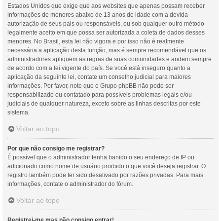
Estados Unidos que exige que aos websites que apenas possam receber
informações de menores abaixo de 13 anos de idade com a devida
autorização de seus pais ou responsáveis, ou sob qualquer outro método
legalmente aceito em que possa ser autorizada a coleta de dados desses
menores. No Brasil, esta lei não vigora e por isso não é realmente
necessária a aplicação desta função, mas é sempre recomendável que os
administradores apliquem as regras de suas comunidades e andem sempre
de acordo com a lei vigente do país. Se você está inseguro quanto a
aplicação da seguinte lei, contate um conselho judicial para maiores
informações. Por favor, note que o Grupo phpBB não pode ser
responsabilizado ou contatado para possíveis problemas legais e/ou
judiciais de qualquer natureza, exceto sobre as linhas descritas por este
sistema.
Voltar ao topo
Por que não consigo me registrar?
É possível que o administrador tenha banido o seu endereço de IP ou
adicionado como nome de usuário proibido o que você deseja registrar. O
registro também pode ter sido desativado por razões privadas. Para mais
informações, contate o administrador do fórum.
Voltar ao topo
Registrei-me mas não consigo entrar!