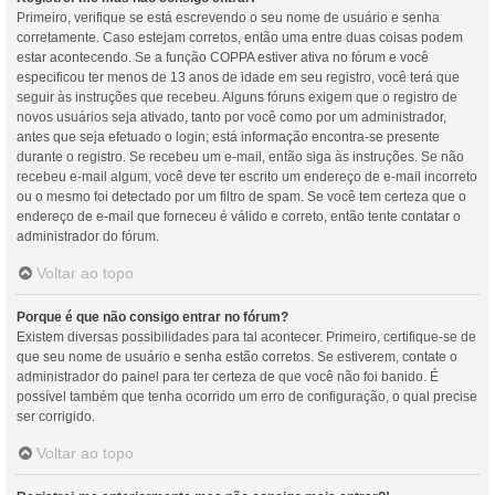
Primeiro, verifique se está escrevendo o seu nome de usuário e senha
corretamente. Caso estejam corretos, então uma entre duas coisas podem
estar acontecendo. Se a função COPPA estiver ativa no fórum e você
especificou ter menos de 13 anos de idade em seu registro, você terá que
seguir às instruções que recebeu. Alguns fóruns exigem que o registro de
novos usuários seja ativado, tanto por você como por um administrador,
antes que seja efetuado o login; está informação encontra-se presente
durante o registro. Se recebeu um e-mail, então siga às instruções. Se não
recebeu e-mail algum, você deve ter escrito um endereço de e-mail incorreto
ou o mesmo foi detectado por um filtro de spam. Se você tem certeza que o
endereço de e-mail que forneceu é válido e correto, então tente contatar o
administrador do fórum.
Voltar ao topo
Porque é que não consigo entrar no fórum?
Existem diversas possibilidades para tal acontecer. Primeiro, certifique-se de
que seu nome de usuário e senha estão corretos. Se estiverem, contate o
administrador do painel para ter certeza de que você não foi banido. É
possível também que tenha ocorrido um erro de configuração, o qual precise
ser corrigido.
Voltar ao topo