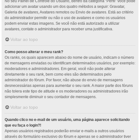
No seu Painel de Controle do Usuário, dentro da categoria “Perfil” você pode
adicionar um avatar usando um dos quatro métodos a seguir: Gravatar,
Galeria de avatares, Avatares remotos ou Envio de avatares. Está ao critério
do administrador permitir ou não o uso de avatares e como os usuários
podem enviar estas imagens. Se você não está autorizado a utilizar
avatares, contate o administrador para receber uma justificativa.
Voltar ao topo
Como posso alterar o meu rank?
Os ranks, os quais aparecem abaixo do nome de usuário, indicam o número
de mensagens enviadas ou identificam determinados usuários, por exemplo:
moderadores e administradores. Em geral, você não pode alterar
diretamente o seu rank, bem como eles são determinados pelo
administrador do fórum. Por favor, não abuse do envio de mensagens
desnecessárias apenas para aumentar o seu rank. A maior parte dos fóruns
não tolera este tipo de atitude e os moderadores ou administradores irão
simplesmente diminuir o seu contador de mensagens.
Voltar ao topo
Quando clico no e-mail de um usuário, uma página aparece solicitando
que eu faça o login?!
Apenas usuários registrados poderão enviar e-mails a outros usuários
através do formulário exclusivo do fórum e apenas se o administrador tiver