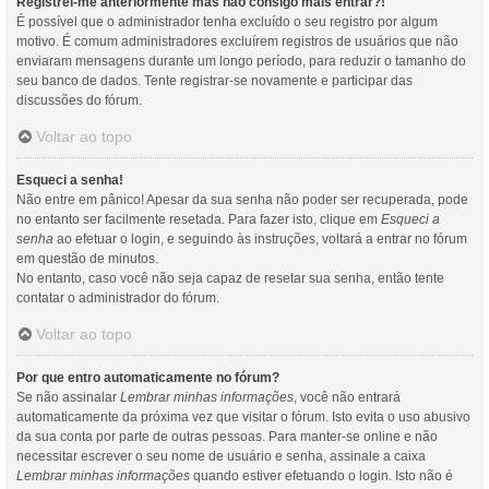
Registrei-me anteriormente mas não consigo mais entrar?!
É possível que o administrador tenha excluído o seu registro por algum
motivo. É comum administradores excluírem registros de usuários que não
enviaram mensagens durante um longo período, para reduzir o tamanho do
seu banco de dados. Tente registrar-se novamente e participar das
discussões do fórum.
Voltar ao topo
Esqueci a senha!
Não entre em pânico! Apesar da sua senha não poder ser recuperada, pode
no entanto ser facilmente resetada. Para fazer isto, clique em
Esqueci a
senha
ao efetuar o login, e seguindo às instruções, voltará a entrar no fórum
em questão de minutos.
No entanto, caso você não seja capaz de resetar sua senha, então tente
contatar o administrador do fórum.
Voltar ao topo
Por que entro automaticamente no fórum?
Se não assinalar
Lembrar minhas informações
, você não entrará
automaticamente da próxima vez que visitar o fórum. Isto evita o uso abusivo
da sua conta por parte de outras pessoas. Para manter-se online e não
necessitar escrever o seu nome de usuário e senha, assinale a caixa
Lembrar minhas informações
quando estiver efetuando o login. Isto não é