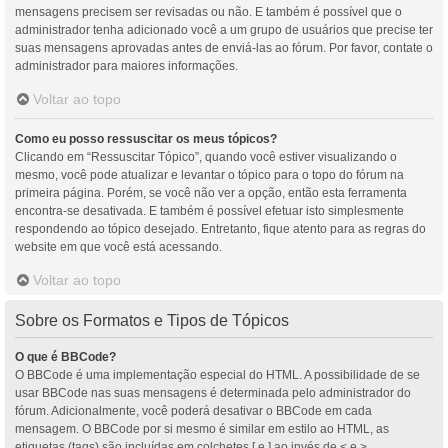
mensagens precisem ser revisadas ou não. E também é possível que o
administrador tenha adicionado você a um grupo de usuários que precise ter
suas mensagens aprovadas antes de enviá-las ao fórum. Por favor, contate o
administrador para maiores informações.
Voltar ao topo
Como eu posso ressuscitar os meus tópicos?
Clicando em “Ressuscitar Tópico”, quando você estiver visualizando o
mesmo, você pode atualizar e levantar o tópico para o topo do fórum na
primeira página. Porém, se você não ver a opção, então esta ferramenta
encontra-se desativada. E também é possível efetuar isto simplesmente
respondendo ao tópico desejado. Entretanto, fique atento para as regras do
website em que você está acessando.
Voltar ao topo
Sobre os Formatos e Tipos de Tópicos
O que é BBCode?
O BBCode é uma implementação especial do HTML. A possibilidade de se
usar BBCode nas suas mensagens é determinada pelo administrador do
fórum. Adicionalmente, você poderá desativar o BBCode em cada
mensagem. O BBCode por si mesmo é similar em estilo ao HTML, as
etiquetas (tags) são incluídas em colchetes [ e ] ao invés de < e >,