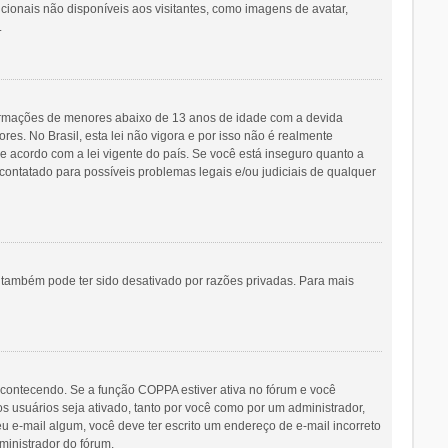
icionais não disponíveis aos visitantes, como imagens de avatar,
.
ormações de menores abaixo de 13 anos de idade com a devida
s. No Brasil, esta lei não vigora e por isso não é realmente
acordo com a lei vigente do país. Se você está inseguro quanto a
contatado para possíveis problemas legais e/ou judiciais de qualquer
o também pode ter sido desativado por razões privadas. Para mais
acontecendo. Se a função COPPA estiver ativa no fórum e você
s usuários seja ativado, tanto por você como por um administrador,
eu e-mail algum, você deve ter escrito um endereço de e-mail incorreto
ministrador do fórum.