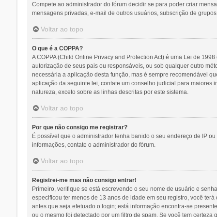
Compete ao administrador do fórum decidir se para poder criar mensage
mensagens privadas, e-mail de outros usuários, subscrição de grupos,
Voltar ao topo
O que é a COPPA?
A COPPA (Child Online Privacy and Protection Act) é uma Lei de 19
autorização de seus pais ou responsáveis, ou sob qualquer outro méto
necessária a aplicação desta função, mas é sempre recomendável que
aplicação da seguinte lei, contate um conselho judicial para maiores
natureza, exceto sobre as linhas descritas por este sistema.
Voltar ao topo
Por que não consigo me registrar?
É possível que o administrador tenha banido o seu endereço de IP ou 
informações, contate o administrador do fórum.
Voltar ao topo
Registrei-me mas não consigo entrar!
Primeiro, verifique se está escrevendo o seu nome de usuário e senh
especificou ter menos de 13 anos de idade em seu registro, você terá 
antes que seja efetuado o login; está informação encontra-se presente
ou o mesmo foi detectado por um filtro de spam. Se você tem certeza q