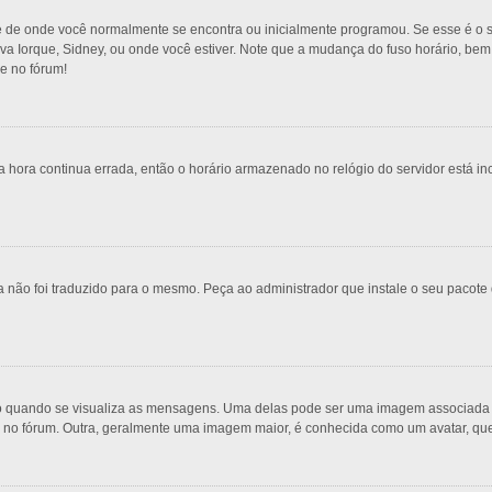
e de onde você normalmente se encontra ou inicialmente programou. Se esse é o s
 Nova Iorque, Sidney, ou onde você estiver. Note que a mudança do fuso horário, be
re no fórum!
 hora continua errada, então o horário armazenado no relógio do servidor está inc
 não foi traduzido para o mesmo. Peça ao administrador que instale o seu pacote 
uando se visualiza as mensagens. Uma delas pode ser uma imagem associada ao 
s no fórum. Outra, geralmente uma imagem maior, é conhecida como um avatar, qu