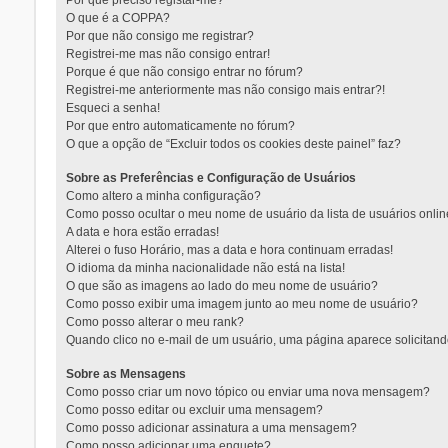
Por que preciso registar-me?
O que é a COPPA?
Por que não consigo me registrar?
Registrei-me mas não consigo entrar!
Porque é que não consigo entrar no fórum?
Registrei-me anteriormente mas não consigo mais entrar?!
Esqueci a senha!
Por que entro automaticamente no fórum?
O que a opção de “Excluir todos os cookies deste painel” faz?
Sobre as Preferências e Configuração de Usuários
Como altero a minha configuração?
Como posso ocultar o meu nome de usuário da lista de usuários onli
A data e hora estão erradas!
Alterei o fuso Horário, mas a data e hora continuam erradas!
O idioma da minha nacionalidade não está na lista!
O que são as imagens ao lado do meu nome de usuário?
Como posso exibir uma imagem junto ao meu nome de usuário?
Como posso alterar o meu rank?
Quando clico no e-mail de um usuário, uma página aparece solicitando
Sobre as Mensagens
Como posso criar um novo tópico ou enviar uma nova mensagem?
Como posso editar ou excluir uma mensagem?
Como posso adicionar assinatura a uma mensagem?
Como posso adicionar uma enquete?