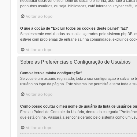
necessitar escrever o seu nome de usuário e senha, assinale a caixa
por outros usuários, ou seja, bibliotecas, café internet ou cyber café,
Voltar ao topo
O que a opção de “Excluir todos os cookies deste painel” faz?
Simplesmente exclui todos os cookies gerados pelo sistema phpBB, o
estiver com problemas de entrar e sair na comunidade, excluir os cook
Voltar ao topo
Sobre as Preferências e Configuração de Usuários
Como altero a minha configuração?
Se você é um usuário registrado, toda a sua configuração é salva no 
usuário no topo da página. Este sistema lhe permitirá alterar toda a s
Voltar ao topo
Como posso ocultar o meu nome de usuário da lista de usuários on
Em seu Painel de Controle do Usuário, dentro da categoria “Preferê
que está online. Passará a ser considerado pelo sistema como um usuá
Voltar ao topo