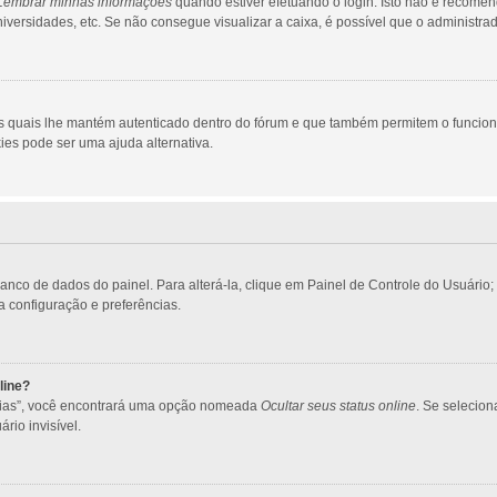
Lembrar minhas informações
quando estiver efetuando o login. Isto não é recome
 universidades, etc. Se não consegue visualizar a caixa, é possível que o administra
s quais lhe mantém autenticado dentro do fórum e que também permitem o funcio
ies pode ser uma ajuda alternativa.
banco de dados do painel. Para alterá-la, clique em Painel de Controle do Usuári
ua configuração e preferências.
line?
ncias”, você encontrará uma opção nomeada
Ocultar seus status online
. Se selecio
rio invisível.