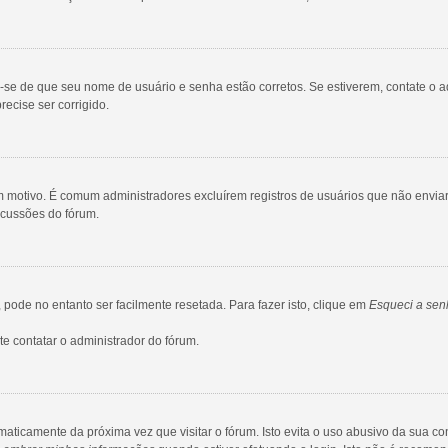
ue-se de que seu nome de usuário e senha estão corretos. Se estiverem, contate o a
ecise ser corrigido.
gum motivo. É comum administradores excluírem registros de usuários que não env
scussões do fórum.
ode no entanto ser facilmente resetada. Para fazer isto, clique em
Esqueci a sen
e contatar o administrador do fórum.
maticamente da próxima vez que visitar o fórum. Isto evita o uso abusivo da sua c