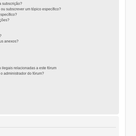
 a subscrição?
 ou subscrever um tópico específico?
specífico?
ições?
?
eus anexos?
 ilegais relacionadas a este fórum
 o administrador do fórum?