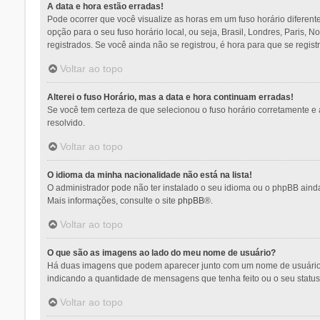
A data e hora estão erradas!
Pode ocorrer que você visualize as horas em um fuso horário diferent
opção para o seu fuso horário local, ou seja, Brasil, Londres, Paris,
registrados. Se você ainda não se registrou, é hora para que se regist
Voltar ao topo
Alterei o fuso Horário, mas a data e hora continuam erradas!
Se você tem certeza de que selecionou o fuso horário corretamente e a
resolvido.
Voltar ao topo
O idioma da minha nacionalidade não está na lista!
O administrador pode não ter instalado o seu idioma ou o phpBB ainda
Mais informações, consulte o site
phpBB
®.
Voltar ao topo
O que são as imagens ao lado do meu nome de usuário?
Há duas imagens que podem aparecer junto com um nome de usuário q
indicando a quantidade de mensagens que tenha feito ou o seu statu
Voltar ao topo