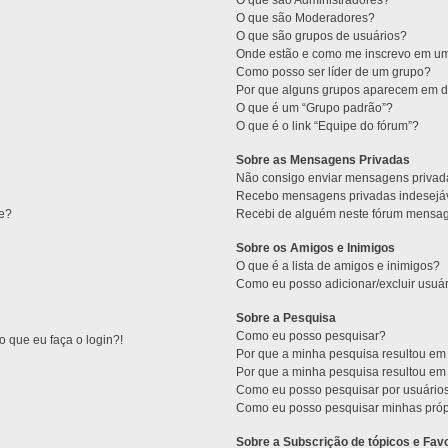
O que são Administradores?
O que são Moderadores?
O que são grupos de usuários?
Onde estão e como me inscrevo em um
Como posso ser líder de um grupo?
Por que alguns grupos aparecem em di
O que é um “Grupo padrão”?
O que é o link “Equipe do fórum”?
Sobre as Mensagens Privadas
Não consigo enviar mensagens privad
Recebo mensagens privadas indesejáv
ne?
Recebi de alguém neste fórum mensage
Sobre os Amigos e Inimigos
O que é a lista de amigos e inimigos?
Como eu posso adicionar/excluir usuár
Sobre a Pesquisa
Como eu posso pesquisar?
 que eu faça o login?!
Por que a minha pesquisa resultou e
Por que a minha pesquisa resultou e
Como eu posso pesquisar por usuário
Como eu posso pesquisar minhas próp
Sobre a Subscrição de tópicos e Favo