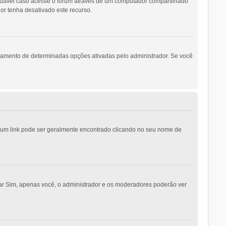
ndável caso acesse o fórum através de um computador compartilhado
dor tenha desativado este recurso.
namento de determinadas opções ativadas pelo administrador. Se você
o; um link pode ser geralmente encontrado clicando no seu nome de
nar Sim, apenas você, o administrador e os moderadores poderão ver