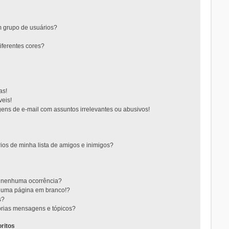
 grupo de usuários?
ferentes cores?
as!
eis!
ns de e-mail com assuntos irrelevantes ou abusivos!
ios de minha lista de amigos e inimigos?
m nenhuma ocorrência?
m uma página em branco!?
s?
rias mensagens e tópicos?
ritos