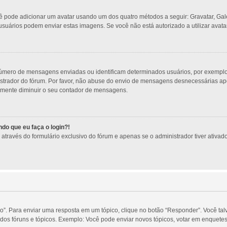
ocê pode adicionar um avatar usando um dos quatro métodos a seguir: Gravatar, Gal
usuários podem enviar estas imagens. Se você não está autorizado a utilizar avatar
úmero de mensagens enviadas ou identificam determinados usuários, por exemplo:
trador do fórum. Por favor, não abuse do envio de mensagens desnecessárias apen
esmente diminuir o seu contador de mensagens.
do que eu faça o login?!
través do formulário exclusivo do fórum e apenas se o administrador tiver ativado 
o”. Para enviar uma resposta em um tópico, clique no botão “Responder”. Você tal
os fóruns e tópicos. Exemplo: Você pode enviar novos tópicos, votar em enquetes,