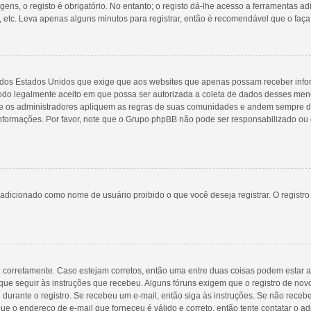
ns, o registo é obrigatório. No entanto; o registo dá-lhe acesso a ferramentas ad
 etc. Leva apenas alguns minutos para registrar, então é recomendável que o faça
98 dos Estados Unidos que exige que aos websites que apenas possam receber inf
do legalmente aceito em que possa ser autorizada a coleta de dados desses menore
 os administradores apliquem as regras de suas comunidades e andem sempre de 
 informações. Por favor, note que o Grupo phpBB não pode ser responsabilizado ou 
adicionado como nome de usuário proibido o que você deseja registrar. O registr
a corretamente. Caso estejam corretos, então uma entre duas coisas podem estar 
que seguir às instruções que recebeu. Alguns fóruns exigem que o registro de novo
 durante o registro. Se recebeu um e-mail, então siga às instruções. Se não receb
ue o endereço de e-mail que forneceu é válido e correto, então tente contatar o ad