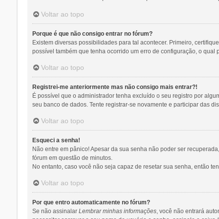
Voltar ao topo
Porque é que não consigo entrar no fórum?
Existem diversas possibilidades para tal acontecer. Primeiro, certifiq
possível também que tenha ocorrido um erro de configuração, o qual pr
Voltar ao topo
Registrei-me anteriormente mas não consigo mais entrar?!
É possível que o administrador tenha excluído o seu registro por al
seu banco de dados. Tente registrar-se novamente e participar das di
Voltar ao topo
Esqueci a senha!
Não entre em pânico! Apesar da sua senha não poder ser recuperada, p
fórum em questão de minutos.
No entanto, caso você não seja capaz de resetar sua senha, então tent
Voltar ao topo
Por que entro automaticamente no fórum?
Se não assinalar
Lembrar minhas informações
, você não entrará auto