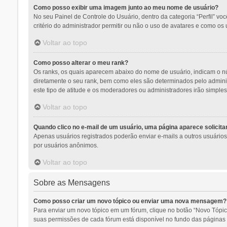
Como posso exibir uma imagem junto ao meu nome de usuário?
No seu Painel de Controle do Usuário, dentro da categoria “Perfil” v
critério do administrador permitir ou não o uso de avatares e como os 
Voltar ao topo
Como posso alterar o meu rank?
Os ranks, os quais aparecem abaixo do nome de usuário, indicam o n
diretamente o seu rank, bem como eles são determinados pelo adminis
este tipo de atitude e os moderadores ou administradores irão simpl
Voltar ao topo
Quando clico no e-mail de um usuário, uma página aparece solicitan
Apenas usuários registrados poderão enviar e-mails a outros usuários a
por usuários anônimos.
Voltar ao topo
Sobre as Mensagens
Como posso criar um novo tópico ou enviar uma nova mensagem?
Para enviar um novo tópico em um fórum, clique no botão “Novo Tópic
suas permissões de cada fórum está disponível no fundo das páginas d