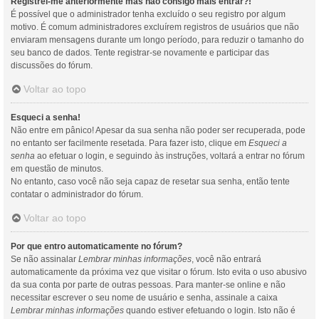
Registrei-me anteriormente mas não consigo mais entrar?!
É possível que o administrador tenha excluído o seu registro por algum
motivo. É comum administradores excluírem registros de usuários que não
enviaram mensagens durante um longo período, para reduzir o tamanho do
seu banco de dados. Tente registrar-se novamente e participar das
discussões do fórum.
Voltar ao topo
Esqueci a senha!
Não entre em pânico! Apesar da sua senha não poder ser recuperada, pode
no entanto ser facilmente resetada. Para fazer isto, clique em
Esqueci a
senha
ao efetuar o login, e seguindo às instruções, voltará a entrar no fórum
em questão de minutos.
No entanto, caso você não seja capaz de resetar sua senha, então tente
contatar o administrador do fórum.
Voltar ao topo
Por que entro automaticamente no fórum?
Se não assinalar
Lembrar minhas informações
, você não entrará
automaticamente da próxima vez que visitar o fórum. Isto evita o uso abusivo
da sua conta por parte de outras pessoas. Para manter-se online e não
necessitar escrever o seu nome de usuário e senha, assinale a caixa
Lembrar minhas informações
quando estiver efetuando o login. Isto não é