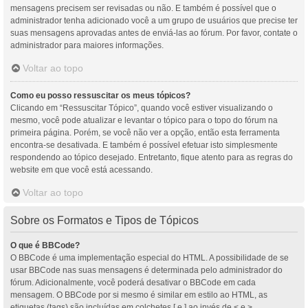
mensagens precisem ser revisadas ou não. E também é possível que o
administrador tenha adicionado você a um grupo de usuários que precise ter
suas mensagens aprovadas antes de enviá-las ao fórum. Por favor, contate o
administrador para maiores informações.
Voltar ao topo
Como eu posso ressuscitar os meus tópicos?
Clicando em “Ressuscitar Tópico”, quando você estiver visualizando o
mesmo, você pode atualizar e levantar o tópico para o topo do fórum na
primeira página. Porém, se você não ver a opção, então esta ferramenta
encontra-se desativada. E também é possível efetuar isto simplesmente
respondendo ao tópico desejado. Entretanto, fique atento para as regras do
website em que você está acessando.
Voltar ao topo
Sobre os Formatos e Tipos de Tópicos
O que é BBCode?
O BBCode é uma implementação especial do HTML. A possibilidade de se
usar BBCode nas suas mensagens é determinada pelo administrador do
fórum. Adicionalmente, você poderá desativar o BBCode em cada
mensagem. O BBCode por si mesmo é similar em estilo ao HTML, as
etiquetas (tags) são incluídas em colchetes [ e ] ao invés de < e >,