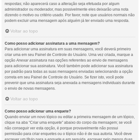
respostas; não aparecerá caso a alteração seja efetuada por algum
administrador ou moderador, mas possivelmente eles deixarão uma nota
dizendo o motivo ou critério usado. Por favor, note que usuários normais não
podem excluir uma mensagem após alguém já ter enviado uma resposta.
Voltar ao topo
Como posso adicionar assinatura a uma mensagem?
Para adicionar uma assinatura em suas mensagens, você deverá primeiro
criar uma em seu Painel de Controle do Usuário. Uma vez criada, marque a
opção
Anexar assinatura
nas opções referentes ao envio de mensagens
para adicionar sua assinatura. Você também pode adicionar sua assinatura
por padrão para todas as suas mensagens enviadas selecionando a opção
correta em seu Painel de Controle do Usuário. Se fizer isto, você pode
prevenir que uma assinatura seja anexada a mensagens individuais durante
o envio de novas mensagens.
Voltar ao topo
Como posso adicionar uma enquete?
Quando enviar um novo tópico ou editar a primeira mensagem de um tópico,
clique na aba “Criar uma enquete” abaixo do corpo da mensagem; se você
não conseguir ver esta opção, é porque provavelmente não possui
permissão para criar enquetes ou o tópico não é de sua autoria. Você deve
escrever um título para a enquete e em seguida, escrever pelo menos duas