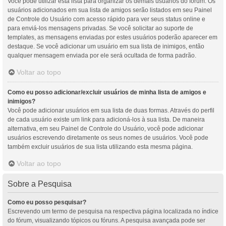
Você pode utilizar esta lista para organizar os demais usuários do fórum. Os
usuários adicionados em sua lista de amigos serão listados em seu Painel
de Controle do Usuário com acesso rápido para ver seus status online e
para enviá-los mensagens privadas. Se você solicitar ao suporte de
templates, as mensagens enviadas por estes usuários poderão aparecer em
destaque. Se você adicionar um usuário em sua lista de inimigos, então
qualquer mensagem enviada por ele será ocultada de forma padrão.
Voltar ao topo
Como eu posso adicionar/excluir usuários de minha lista de amigos e
inimigos?
Você pode adicionar usuários em sua lista de duas formas. Através do perfil
de cada usuário existe um link para adicioná-los à sua lista. De maneira
alternativa, em seu Painel de Controle do Usuário, você pode adicionar
usuários escrevendo diretamente os seus nomes de usuários. Você pode
também excluir usuários de sua lista utilizando esta mesma página.
Voltar ao topo
Sobre a Pesquisa
Como eu posso pesquisar?
Escrevendo um termo de pesquisa na respectiva página localizada no índice
do fórum, visualizando tópicos ou fóruns. A pesquisa avançada pode ser