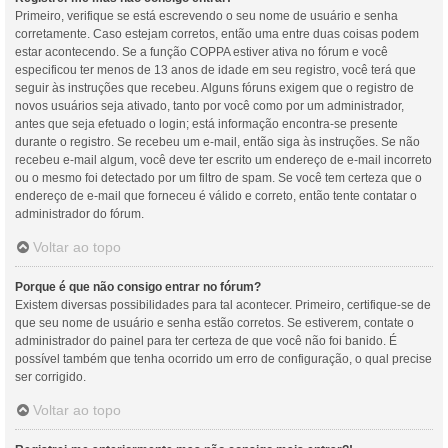
Primeiro, verifique se está escrevendo o seu nome de usuário e senha
corretamente. Caso estejam corretos, então uma entre duas coisas podem
estar acontecendo. Se a função COPPA estiver ativa no fórum e você
especificou ter menos de 13 anos de idade em seu registro, você terá que
seguir às instruções que recebeu. Alguns fóruns exigem que o registro de
novos usuários seja ativado, tanto por você como por um administrador,
antes que seja efetuado o login; está informação encontra-se presente
durante o registro. Se recebeu um e-mail, então siga às instruções. Se não
recebeu e-mail algum, você deve ter escrito um endereço de e-mail incorreto
ou o mesmo foi detectado por um filtro de spam. Se você tem certeza que o
endereço de e-mail que forneceu é válido e correto, então tente contatar o
administrador do fórum.
Voltar ao topo
Porque é que não consigo entrar no fórum?
Existem diversas possibilidades para tal acontecer. Primeiro, certifique-se de
que seu nome de usuário e senha estão corretos. Se estiverem, contate o
administrador do painel para ter certeza de que você não foi banido. É
possível também que tenha ocorrido um erro de configuração, o qual precise
ser corrigido.
Voltar ao topo