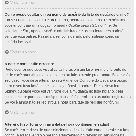
Voltar ao topo
Como posso ocultar o meu nome de usuário da lista de usuários online?
Em seu Painel de Controle do Usuário, dentro da categoria “Preferências”,
você encontrará uma opção nomeada
Ocultar seus status online
. Se
selecionar Sim, apenas você, o administrador e os moderadores poderão
ver que está online. Passará a ser considerado pelo sistema como um
usuário invisível.
Voltar ao topo
A data e hora estão erradas!
Pode ocorrer que você visualize as horas em um fuso horário diferente de
onde você normalmente se encontra ou inicialmente programou. Se esse é o
seu caso, você deve alterar no seu Painel de Controle do Usuário a opção
para o seu fuso horário local, ou seja, Brasil, Londres, Paris, Nova Iorque,
Sidney, ou onde você estiver. Note que a mudança do fuso horário, bem
como a maior parte das configurações, só é permitida a usuários registrados.
Se você ainda não se registrou, é hora para que se registre no fórum!
Voltar ao topo
Alterei o fuso Horário, mas a data e hora continuam erradas!
Se você tem certeza de que selecionou o fuso horário corretamente e a hora
continua errada, então o horário armazenado no relógio do servidor está