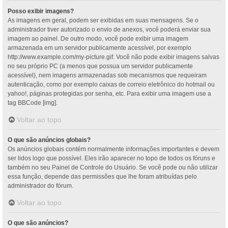
Posso exibir imagens?
As imagens em geral, podem ser exibidas em suas mensagens. Se o
administrador tiver autorizado o envio de anexos, você poderá enviar sua
imagem ao painel. De outro modo, você pode exibir uma imagem
armazenada em um servidor publicamente acessível, por exemplo
http://www.example.com/my-picture.gif. Você não pode exibir imagens salvas
no seu próprio PC (a menos que possua um servidor publicamente
acessível), nem imagens armazenadas sob mecanismos que requeiram
autenticação, como por exemplo caixas de correio eletrônico do hotmail ou
yahoo!, páginas protegidas por senha, etc. Para exibir uma imagem use a
tag BBCode [img].
Voltar ao topo
O que são anúncios globais?
Os anúncios globais contém normalmente informações importantes e devem
ser lidos logo que possível. Eles irão aparecer no topo de todos os fóruns e
também no seu Painel de Controle do Usuário. Se você pode ou não utilizar
essa função, depende das permissões que lhe foram atribuídas pelo
administrador do fórum.
Voltar ao topo
O que são anúncios?