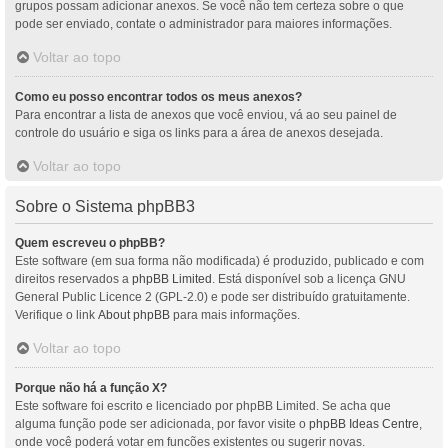
grupos possam adicionar anexos. Se você não tem certeza sobre o que
pode ser enviado, contate o administrador para maiores informações.
Voltar ao topo
Como eu posso encontrar todos os meus anexos?
Para encontrar a lista de anexos que você enviou, vá ao seu painel de
controle do usuário e siga os links para a área de anexos desejada.
Voltar ao topo
Sobre o Sistema phpBB3
Quem escreveu o phpBB?
Este software (em sua forma não modificada) é produzido, publicado e com
direitos reservados a
phpBB Limited
. Está disponível sob a licença GNU
General Public Licence 2 (GPL-2.0) e pode ser distribuído gratuitamente.
Verifique o link
About phpBB
para mais informações.
Voltar ao topo
Porque não há a função X?
Este software foi escrito e licenciado por phpBB Limited. Se acha que
alguma função pode ser adicionada, por favor visite o
phpBB Ideas Centre
,
onde você poderá votar em funcões existentes ou sugerir novas.