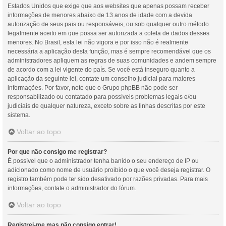
Estados Unidos que exige que aos websites que apenas possam receber
informações de menores abaixo de 13 anos de idade com a devida
autorização de seus pais ou responsáveis, ou sob qualquer outro método
legalmente aceito em que possa ser autorizada a coleta de dados desses
menores. No Brasil, esta lei não vigora e por isso não é realmente
necessária a aplicação desta função, mas é sempre recomendável que os
administradores apliquem as regras de suas comunidades e andem sempre
de acordo com a lei vigente do país. Se você está inseguro quanto a
aplicação da seguinte lei, contate um conselho judicial para maiores
informações. Por favor, note que o Grupo phpBB não pode ser
responsabilizado ou contatado para possíveis problemas legais e/ou
judiciais de qualquer natureza, exceto sobre as linhas descritas por este
sistema.
Voltar ao topo
Por que não consigo me registrar?
É possível que o administrador tenha banido o seu endereço de IP ou
adicionado como nome de usuário proibido o que você deseja registrar. O
registro também pode ter sido desativado por razões privadas. Para mais
informações, contate o administrador do fórum.
Voltar ao topo
Registrei-me mas não consigo entrar!