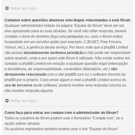
Voltar ao topo
Contatos sobre questões abusivas e/ou ilegais relacionadas a este fórum
Qualquer administrador listado na página “Equipe do fórum” deve ser um
alvo apropriado para as suas dúvidas. Se você não obter resposta, deverá
contatar o dono do domínio (faça uma
pesquisa
) ou, caso o fórum esteja
hospedado em um servidor grátis (por exemplo, CJB.NET, Free Forums,
Yahoo!, etc.), a gerência desse serviço. Por favor, note que a phpBB Limited
não possui
absolutamente nenhuma jurisdição
e não pode ser responsável
sobre quando, onde e por quem este fórum é utilizado. Não existe motivo em
contatar a phpBB Limited em relação a qualquer questão legal (interrupção
e desistência, de responsabilidade, comentário difamatório, etc.)
não
diretamente relacionado
com o site phpBB.com ou o software discreto do
phpBB por si próprio. Caso envie algum e-mail a phpBB Limited acerca do
uso de terceiros
deste software, poderá receber uma resposta concisa ou
não receber resposta alguma.
Voltar ao topo
Como faço para entrar em contato com o administrador do fórum?
Todos os usuários do fórum podem usar o formulário “Contate-nos”, se a
opção estiver ativada.
Os usuários registrados também podem usar o link “Equipe do fórum”.