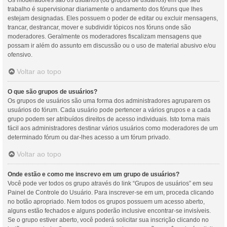
Os moderadores são os usuários (ou grupos de usuários) em que seu
trabalho é supervisionar diariamente o andamento dos fóruns que lhes
estejam designadas. Eles possuem o poder de editar ou excluir mensagens,
trancar, destrancar, mover e subdividir tópicos nos fóruns onde são
moderadores. Geralmente os moderadores fiscalizam mensagens que
possam ir além do assunto em discussão ou o uso de material abusivo e/ou
ofensivo.
Voltar ao topo
O que são grupos de usuários?
Os grupos de usuários são uma forma dos administradores agruparem os
usuários do fórum. Cada usuário pode pertencer a vários grupos e a cada
grupo podem ser atribuídos direitos de acesso individuais. Isto torna mais
fácil aos administradores destinar vários usuários como moderadores de um
determinado fórum ou dar-lhes acesso a um fórum privado.
Voltar ao topo
Onde estão e como me inscrevo em um grupo de usuários?
Você pode ver todos os grupo através do link “Grupos de usuários” em seu
Painel de Controle do Usuário. Para inscrever-se em um, proceda clicando
no botão apropriado. Nem todos os grupos possuem um acesso aberto,
alguns estão fechados e alguns poderão inclusive encontrar-se invisíveis.
Se o grupo estiver aberto, você poderá solicitar sua inscrição clicando no