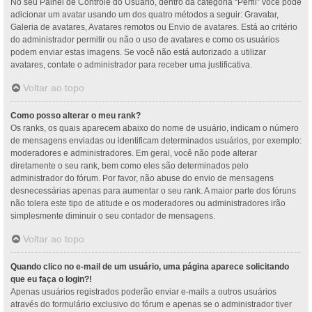
No seu Painel de Controle do Usuário, dentro da categoria “Perfil” você pode
adicionar um avatar usando um dos quatro métodos a seguir: Gravatar,
Galeria de avatares, Avatares remotos ou Envio de avatares. Está ao critério
do administrador permitir ou não o uso de avatares e como os usuários
podem enviar estas imagens. Se você não está autorizado a utilizar
avatares, contate o administrador para receber uma justificativa.
Voltar ao topo
Como posso alterar o meu rank?
Os ranks, os quais aparecem abaixo do nome de usuário, indicam o número
de mensagens enviadas ou identificam determinados usuários, por exemplo:
moderadores e administradores. Em geral, você não pode alterar
diretamente o seu rank, bem como eles são determinados pelo
administrador do fórum. Por favor, não abuse do envio de mensagens
desnecessárias apenas para aumentar o seu rank. A maior parte dos fóruns
não tolera este tipo de atitude e os moderadores ou administradores irão
simplesmente diminuir o seu contador de mensagens.
Voltar ao topo
Quando clico no e-mail de um usuário, uma página aparece solicitando
que eu faça o login?!
Apenas usuários registrados poderão enviar e-mails a outros usuários
através do formulário exclusivo do fórum e apenas se o administrador tiver